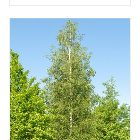
ᲓᲔᲢᲐᲚᲔᲑᲘ