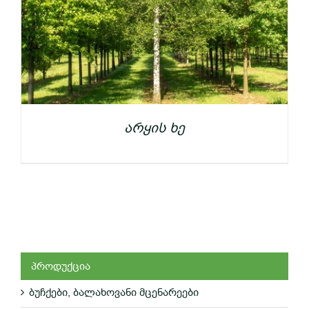
არყის ხე
პროდუქცია
ბუჩქები, ბალახოვანი მცენარეები
ᲓᲔᲢᲐᲚᲔᲑᲘ