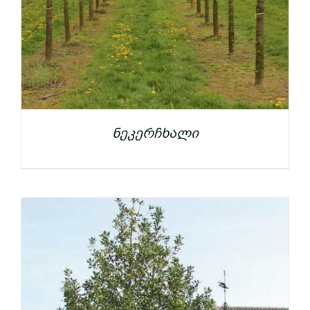
ნეკერჩხალი
ᲓᲔᲢᲐᲚᲔᲑᲘ