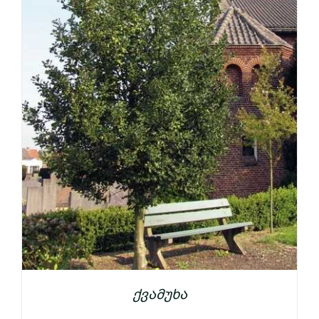
ქვამუხა