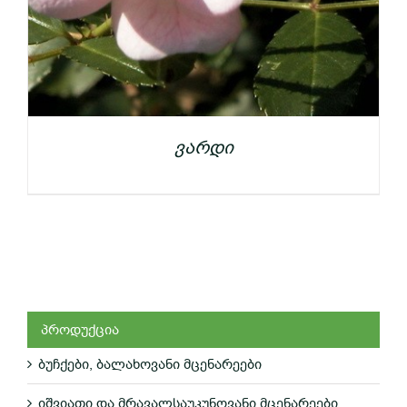
ვარდი
პროდუქცია
ბუჩქები, ბალახოვანი მცენარეები
ᲓᲔᲢᲐᲚᲔᲑᲘ
იშვიათი და მრავალსაუკუნოვანი მცენარეები