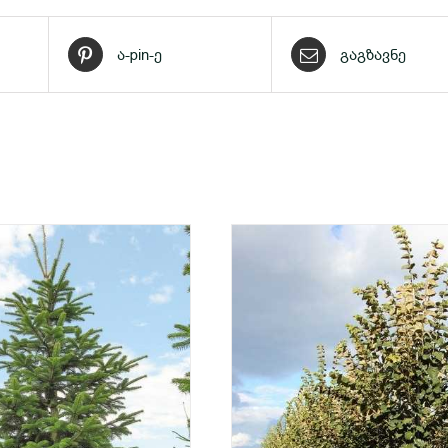
ა-pin-ე
გაგზავნე