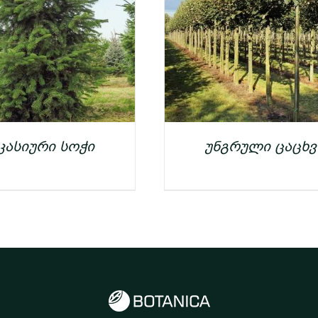
კასიური სოჭი
უნგრული ცაცხვ
ᲓᲔᲢᲐᲚᲔᲑᲘ
ᲓᲔᲢᲐᲚᲔᲑᲘ