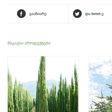
გააზიარე
და-tweet-ე
მსგავსი პროდუქტები