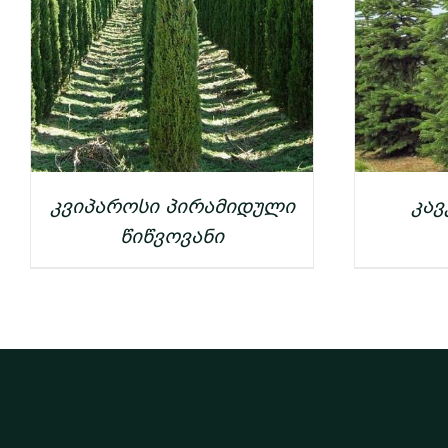
კვიპაროსი პირამიდული
კავ
წიწვოვანი
ᲓᲔᲢᲐᲚᲔᲑᲘ