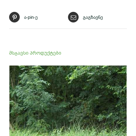
ა-pin-ე
გაგზავნე
მსგავსი პროდუქტები