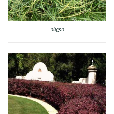
ისლი
ᲓᲔᲢᲐᲚᲔᲑᲘ