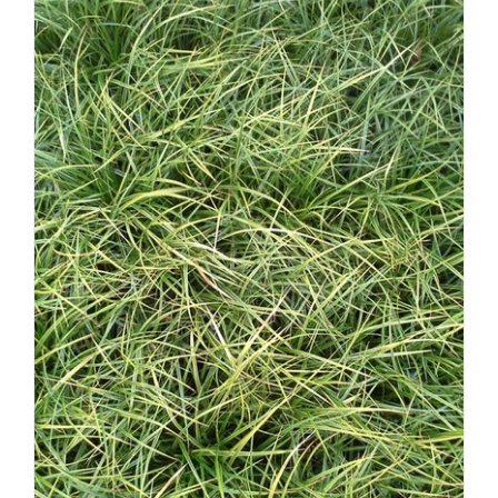
ᲓᲔᲢᲐᲚᲔᲑᲘ