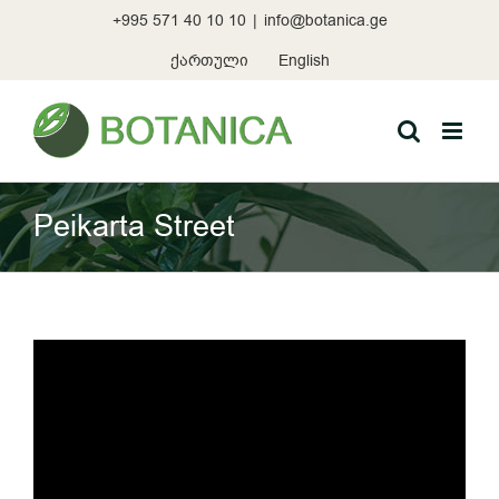
Skip
+995 571 40 10 10
|
info@botanica.ge
to
content
ქართული
English
Peikarta Street